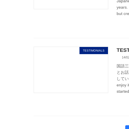
Japan
year
but cr
TEST
TESTIMONIALS
14/0
国語三年
とお話
しています。
enjoy
starte