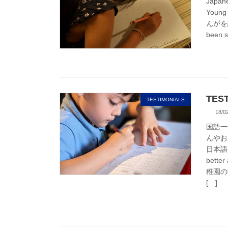
Japan
Young 
んがを
been s
TEST
TESTIMONIALS
18/0
国語一年
んやお
日本語を勉
better
稚園の時
[…]