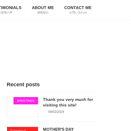
TIMONIALS
ABOUT ME
CONTACT ME
生徒様の声
講師紹介
お問い合わせ
Recent posts
Thank you very much for
GREETINGS
visiting this site!
09/02/2024
MOTHER'S DAY
Everyday is