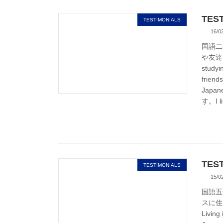
TEST
TESTIMONIALS
16/0
国語二年
や友達
studyi
frie
Japa
す。I li
TEST
TESTIMONIALS
15/0
国語五年
スに住
Living